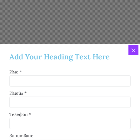
Add Your Heading Text Here
Име
*
Имейл
*
Телефон
*
Запитване