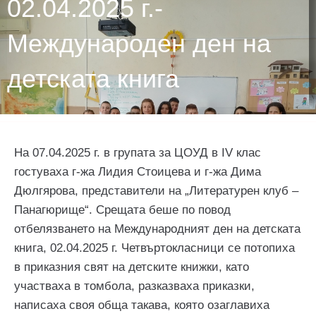
02.04.2025 г.-
Международен ден на
детската книга
На 07.04.2025 г. в групата за ЦОУД в ІV клас
гостуваха г-жа Лидия Стоицева и г-жа Дима
Дюлгярова, представители на „Литературен клуб –
Панагюрище“. Срещата беше по повод
отбелязването на Международният ден на детската
книга, 02.04.2025 г. Четвъртокласници се потопиха
в приказния свят на детските книжки, като
участваха в томбола, разказваха приказки,
написаха своя обща такава, която озаглавиха