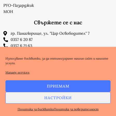
РУО-Пазарджик
МОН
Свържете се с нас
гр. Панагюрище, ул. "Цар Освободител" 7
0357 6 20 87
0357 6 21 63
su_n_bonchev@nbnet.org
info-1302623@edu.mon.bg
Използваме бисквитки, за да оптимизираме нашия сайт и нашите
услуги.
Facebook
Youtube
Manage services
ПРИЕМАМ
Copyright @ nbnet.org
НАСТРОЙКИ
Избработка на Уебсайт - WebsiteBuilderBG
Политика за поверителност
Политика за бисквитки
Политика за поверителност