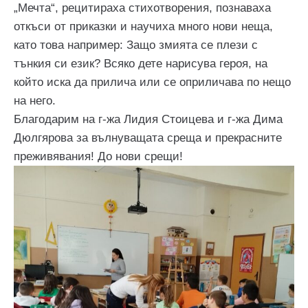
„Мечта“, рецитираха стихотворения, познаваха
откъси от приказки и научиха много нови неща,
като това например: Защо змията се плези с
тънкия си език? Всяко дете нарисува героя, на
който иска да прилича или се оприличава по нещо
на него.
Благодарим на г-жа Лидия Стоицева и г-жа Дима
Дюлгярова за вълнуващата среща и прекрасните
преживявания! До нови срещи!