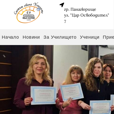
гр. Панагюрище
ул. "Цар Освободител"
7
Начало
Новини
За Училището
Ученици
При