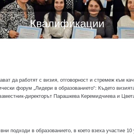
Квалификации
ват да работят с визия, отговорност и стремеж към ка
ически форум „Лидери в образованието“: Където визията
заместник-директорът Парашкева Керемидчиева и Цвет
вни подходи в образованието, в което взеха участие 10