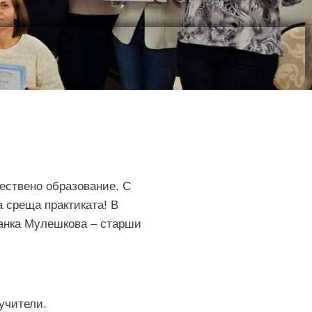
чествено образование. С
 среща практиката! В
анка Мулешкова – старши
 учители.