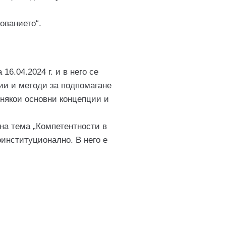
ованието“.
.04.2024 г. и в него се
ии и методи за подпомагане
 някои основни концепции и
на тема „Компетентности в
оинституционално. В него е