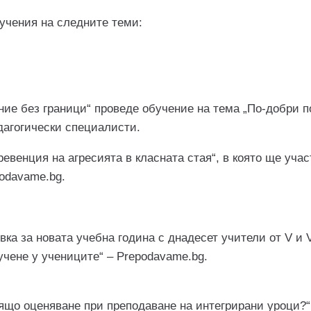
бучения на следните теми:
ние без граници“ проведе обучение на тема „По-добри п
дагогически специалисти.
ревенция на агресията в класната стая“, в която ще уча
odavame.bg.
овка за новата учебна година с днадесет учители от V и 
учене у учениците“ – Prepodavame.bg.
ящо оценяване при преподаване на интегрирани уроци?“