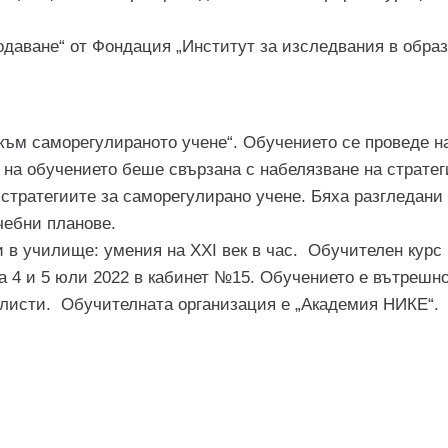
одаване“ от Фондация „Институт за изследвания в образ
 саморегулираното учене“. Обучението се проведе на 16
на обучението беше свързана с набелязване на стратег
 стратегиите за саморегулирано учене. Бяха разгледани
чебни планове.
 училище: умения на ХХI век в час. Обучителен курс 
на 4 и 5 юли 2022 в кабинет №15. Обучението е вътрешн
алисти. Обучителната организация е „Академия НИКЕ“.