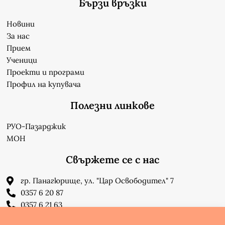
Бързи връзки
Новини
За нас
Прием
Ученици
Проекти и програми
Профил на купувача
Полезни линкове
РУО-Пазарджик
МОН
Свържете се с нас
гр. Панагюрище, ул. "Цар Освободител" 7
0357 6 20 87
0357 6 21 63
su_n_bonchev@nbnet.org