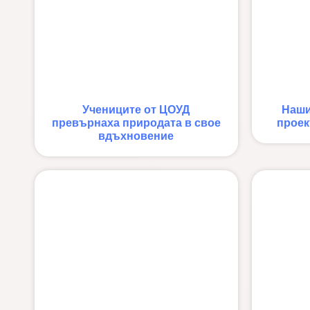
Учениците от ЦОУД
Наши
превърнаха природата в свое
проек
вдъхновение