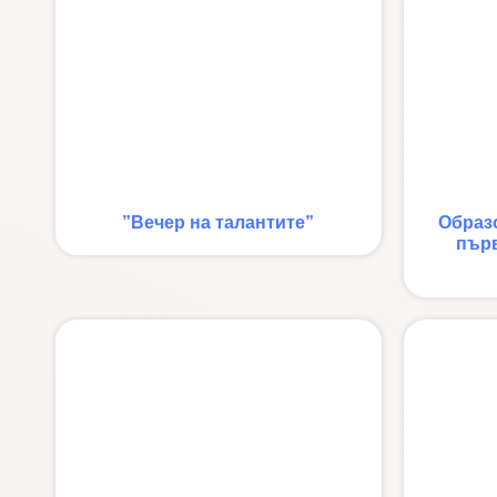
”Вечер на талантите”
Образ
първ