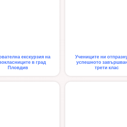
ователна екскурзия на
Учениците ни отпразн
окласниците в град
успешното завършван
Пловдив
трети клас