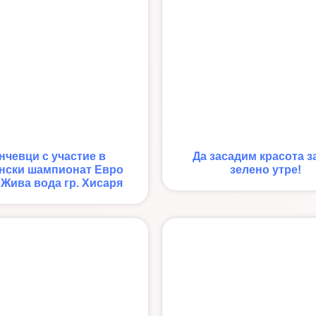
нчевци с участие в
Да засадим красота за
нски шампионат Евро
зелено утре!
Жива вода гр. Хисаря