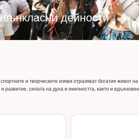
звънкласни дейности
 спортните и творческите изяви отразяват богатия живот н
и развитие, силата на духа и екипността, както и вдъхновен