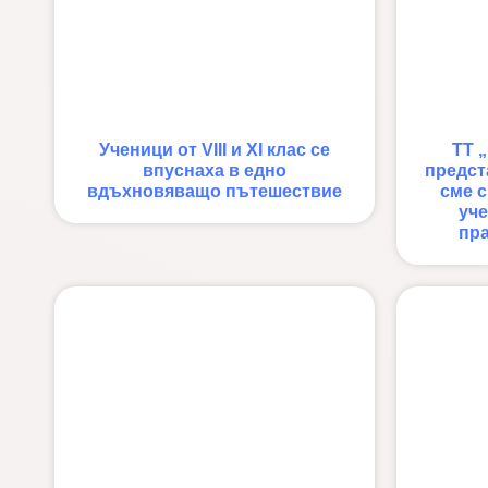
Ученици от VIII и XI клас се
ТТ 
впуснаха в едно
предст
вдъхновяващо пътешествие
сме 
уч
пра