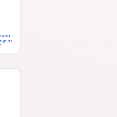
ситет
ици от
"