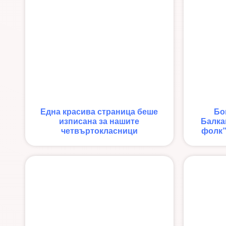
Една красива страница беше
Бо
изписана за нашите
Балка
четвъртокласници
фолк”