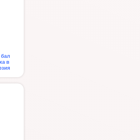
 бал
ха в
рзия