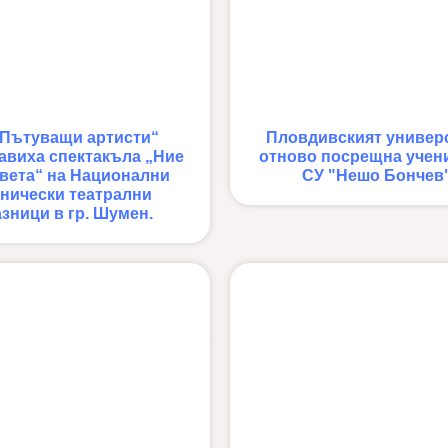
„Пътуващи артисти“
Пловдивският универ
авиха спектакъла „Ние
отново посрещна учен
света“ на Национални
СУ "Нешо Бончев
енически театрални
зници в гр. Шумен.