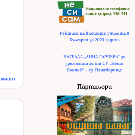
Рейтинг на висшите училища в
България за 2023 година
НАГРАДА „АННА ГАРЧЕВА“ за
зрелостници от СУ „Нешо
Бончев“ – гр. Панагюрище
 живот
Партньори