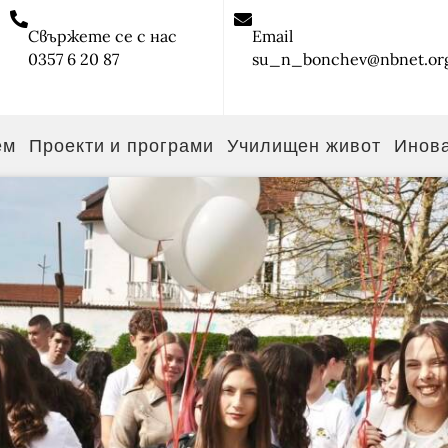
Свържете се с нас
Email
0357 6 20 87
su_n_bonchev@nbnet.or
ем
Проекти и програми
Училищен живот
Инов