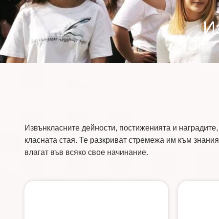
И
Извънкласните дейности, постиженията и наградите,
класната стая. Те разкриват стремежа им към знания 
влагат във всяко свое начинание.