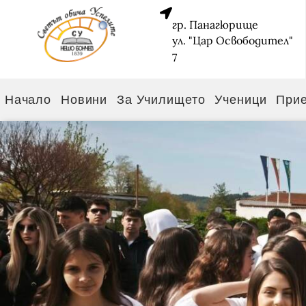
гр. Панагюрище
ул. "Цар Освободител"
7
Начало
Новини
За Училището
Ученици
При