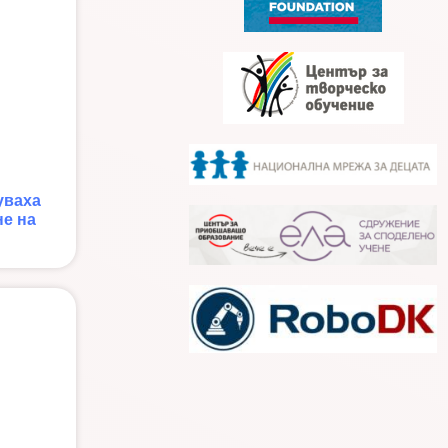
уваха
е на