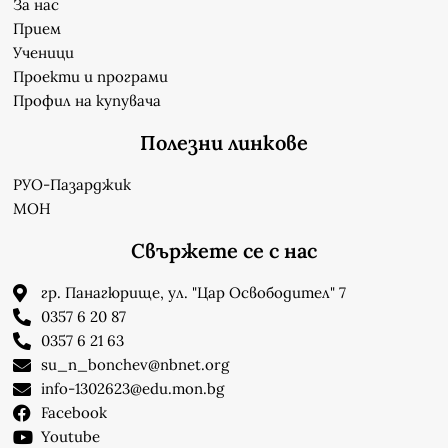
За нас
Прием
Ученици
Проекти и програми
Профил на купувача
Полезни линкове
РУО-Пазарджик
МОН
Свържете се с нас
гр. Панагюрище, ул. "Цар Освободител" 7
0357 6 20 87
0357 6 21 63
su_n_bonchev@nbnet.org
info-1302623@edu.mon.bg
Facebook
Youtube