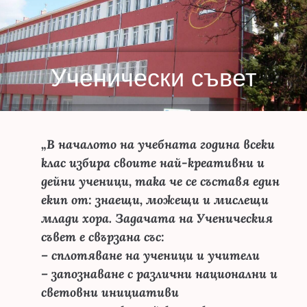
Ученически съвет
„В началото на учебната година всеки
клас избира своите най-креативни и
дейни ученици, така че се съставя един
екип от: знаещи, можещи и мислещи
млади хора. Задачата на Ученическия
съвет е свързана със:
– сплотяване на ученици и учители
– запознаване с различни национални и
световни инициативи