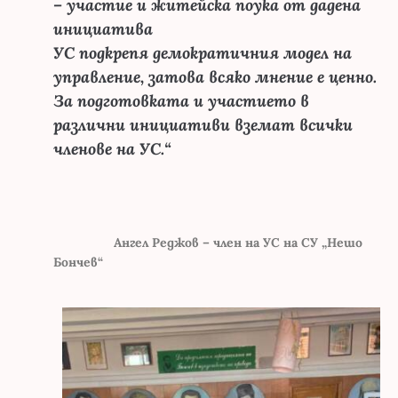
– участие и житейска поука от дадена
инициатива
УС подкрепя демократичния модел на
управление, затова всяко мнение е ценно.
За подготовката и участието в
различни инициативи вземат всички
членове на УС.“
Ангел Реджов – член на УС на СУ „Нешо
Бончев“