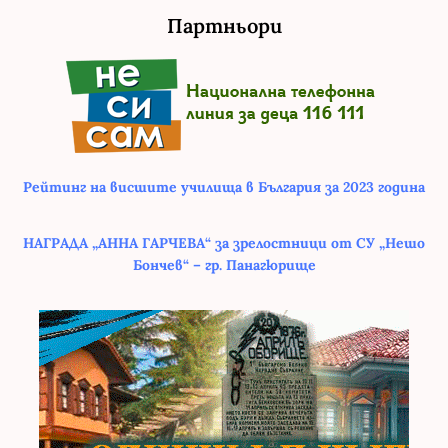
Партньори
Рейтинг на висшите училища в България за 2023 година
НАГРАДА „АННА ГАРЧЕВА“ за зрелостници от СУ „Нешо
Бончев“ – гр. Панагюрище