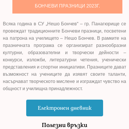
БОНЧЕВИ ПРАЗНИЦИ 2023Г.
Всяка година в
СУ „Нешо Бончев“
– гр.
Панагюрище
се
провеждат традиционните Бончеви празници, посветени
на патрона на училището –
Нешо Бончев
. В рамките на
празничната програма се организират разнообразни
културни, образователни и творчески дейности –
конкурси, изложби, литературни четения, ученически
представления и спортни инициативи. Празниците дават
възможност на учениците да изявят своите таланти,
насърчават творческото мислене и изграждат чувство на
общност и училищна принадлежност.
Електронен дневник
Полезни връзки