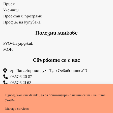
Прием
Ученици
Проекти и програми
Профил на купувача
Полезни линкове
РУО-Пазарджик
МОН
Свържете се с нас
гр. Панагюрище, ул. "Цар Освободител" 7
0357 6 20 87
0357 6 21 63
su_n_bonchev@nbnet.org
info-1302623@edu.mon.bg
Използваме бисквитки, за да оптимизираме нашия сайт и нашите
услуги.
Facebook
Youtube
Manage services