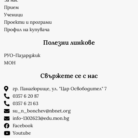
Прием
Ученици
Проекти и програми
Профил на купувача
Полезни линкове
РУО-Пазарджик
МОН
Свържете се с нас
гр. Панагюрище, ул. "Цар Освободител" 7
0357 6 20 87
0357 6 21 63
su_n_bonchev@nbnet.org
info-1302623@edu.mon.bg
Facebook
Youtube