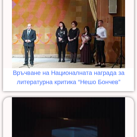
Връчване на Националната награда за
литературна критика “Нешо Бончев”