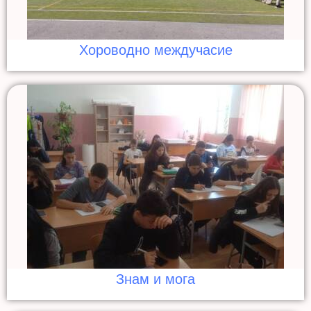
Хороводно междучасие
Знам и мога