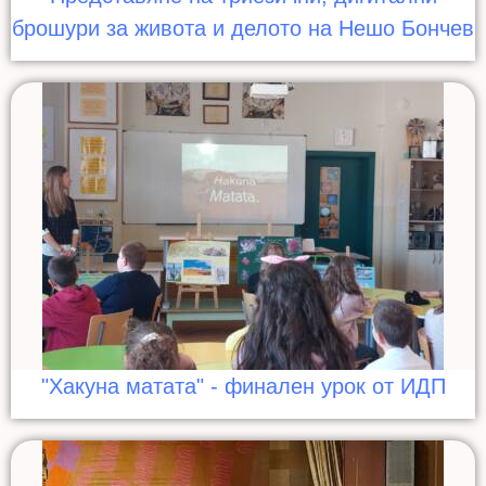
брошури за живота и делото на Нешо Бончев
"Хакуна матата" - финален урок от ИДП