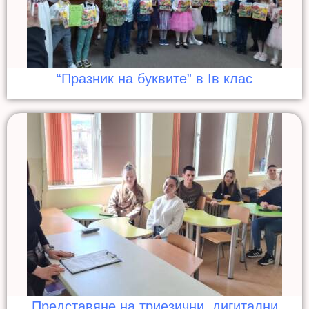
“Празник на буквите” в Iв клас
Представяне на триезични, дигитални