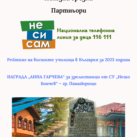
Партньори
Рейтинг на висшите училища в България за 2023 година
НАГРАДА „АННА ГАРЧЕВА“ за зрелостници от СУ „Нешо
Бончев“ – гр. Панагюрище