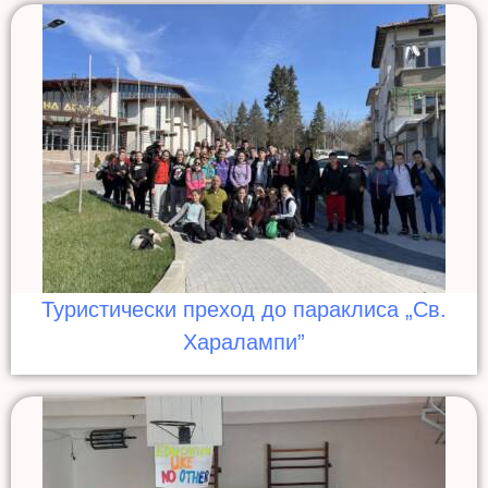
Туристически преход до параклиса „Св.
Харалампи”