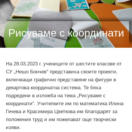
Рисуваме с координати
На 28.03.2023 г. учениците от шестите класове от
СУ „Нешо Бончев“ представиха своите проекти,
включващи графично представяне на фигури в
декартова координатна система. Те бяха
подредени в изложба на тема „Рисуваме с
координати“. Учителките им по математика Илина
Гечева и Красимира Цветкова им благодарят за
положения труд и им пожелават още творчески
изяви.