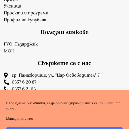
Ученици
Проекти и програми
Профил на купувача
Полезни линкове
РУО-Пазарджик
МОН
Свържете се с нас
гр. Панагюрище, ул. "Цар Освободител" 7
0357 6 20 87
0357 6 21 63
su_n_bonchev@nbnet.org
info-1302623@edu.mon.bg
Използваме бисквитки, за да оптимизираме нашия сайт и нашите
услуги.
Facebook
Youtube
Manage services