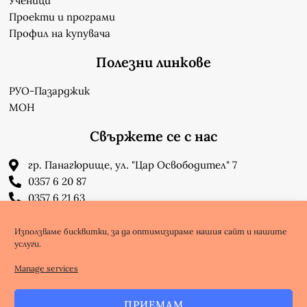
Ученици
Проекти и програми
Профил на купувача
Полезни линкове
РУО-Пазарджик
МОН
Свържете се с нас
гр. Панагюрище, ул. "Цар Освободител" 7
0357 6 20 87
0357 6 21 63
su_n_bonchev@nbnet.org
info-1302623@edu.mon.bg
Използваме бисквитки, за да оптимизираме нашия сайт и нашите
услуги.
Facebook
Youtube
Manage services
ПРИЕМАМ