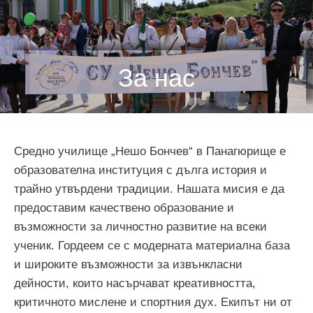
За нас
Средно училище „Нешо Бончев“ в Панагюрище е
образователна институция с дълга история и
трайно утвърдени традиции. Нашата мисия е да
предоставим качествено образование и
възможности за личностно развитие на всеки
ученик. Гордеем се с модерната материална база
и широките възможности за извънкласни
дейности, които насърчават креативността,
критичното мислене и спортния дух. Екипът ни от