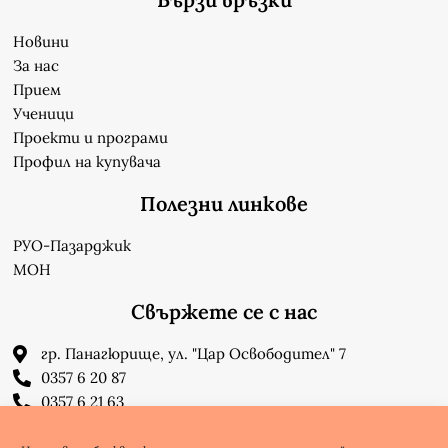
Новини
За нас
Прием
Ученици
Проекти и програми
Профил на купувача
Полезни линкове
РУО-Пазарджик
МОН
Свържете се с нас
гр. Панагюрище, ул. "Цар Освободител" 7
0357 6 20 87
0357 6 21 63
su_n_bonchev@nbnet.org