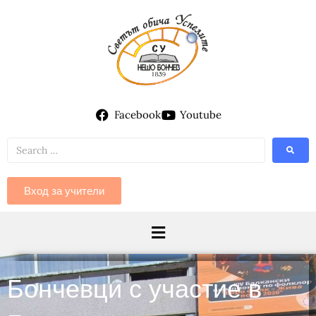
Facebook
Youtube
Вход за учители
Бончевци с участие в