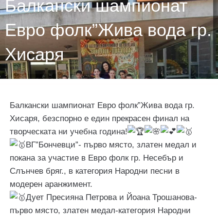
Балкански шампионат
Евро фолк”Жива вода гр.
Хисаря
Балкански шампионат Евро фолк”Жива вода гр.
Хисаря, безспорно е един прекрасен финал на
творческата ни учебна година!
ВГ”Бончевци”- първо място, златен медал и
покана за участие в Евро фолк гр. Несебър и
Слънчев бряг., в категория Народни песни в
модерен аранжимент.
Дует Пресияна Петрова и Йоана Трошанова-
първо място, златен медал-категория Народни