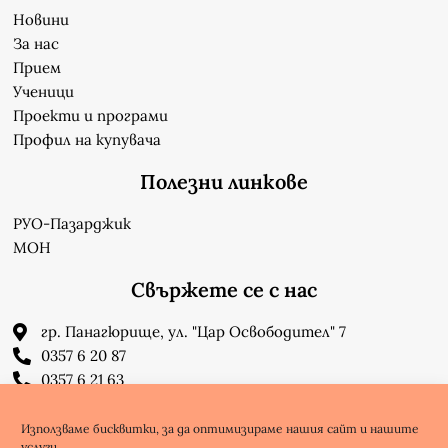
Новини
За нас
Прием
Ученици
Проекти и програми
Профил на купувача
Полезни линкове
РУО-Пазарджик
МОН
Свържете се с нас
гр. Панагюрище, ул. "Цар Освободител" 7
0357 6 20 87
0357 6 21 63
su_n_bonchev@nbnet.org
info-1302623@edu.mon.bg
Използваме бисквитки, за да оптимизираме нашия сайт и нашите
услуги.