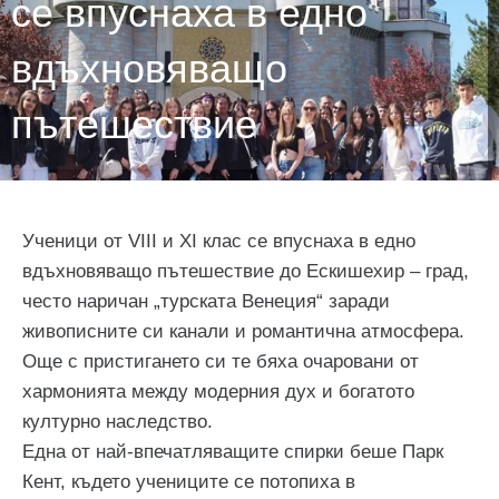
се впуснаха в едно
вдъхновяващо
пътешествие
Ученици от VIII и XI клас се впуснаха в едно
вдъхновяващо пътешествие до Ескишехир – град,
често наричан „турската Венеция“ заради
живописните си канали и романтична атмосфера.
Още с пристигането си те бяха очаровани от
хармонията между модерния дух и богатото
културно наследство.
Една от най-впечатляващите спирки беше Парк
Кент, където учениците се потопиха в