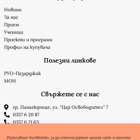
Новини
За нас
Прием
Ученици
Проекти и програми
Профил на купувача
Полезни линкове
РУО-Пазарджик
МОН
Свържете се с нас
гр. Панагюрище, ул. "Цар Освободител" 7
0357 6 20 87
0357 6 21 63
su_n_bonchev@nbnet.org
info-1302623@edu.mon.bg
Използваме бисквитки, за да оптимизираме нашия сайт и нашите