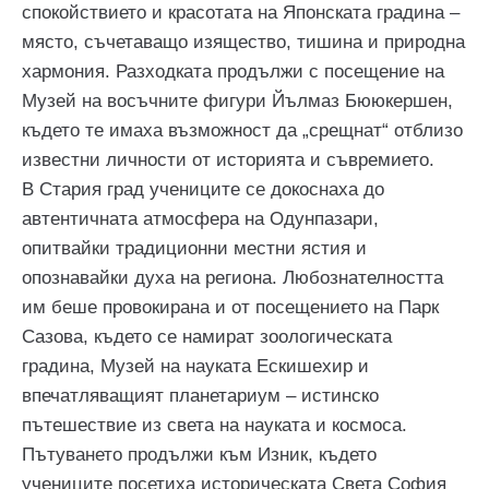
спокойствието и красотата на Японската градина –
място, съчетаващо изящество, тишина и природна
хармония. Разходката продължи с посещение на
Музей на восъчните фигури Йълмаз Бююкершен,
където те имаха възможност да „срещнат“ отблизо
известни личности от историята и съвремието.
В Стария град учениците се докоснаха до
автентичната атмосфера на Одунпазари,
опитвайки традиционни местни ястия и
опознавайки духа на региона. Любознателността
им беше провокирана и от посещението на Парк
Сазова, където се намират зоологическата
градина, Музей на науката Ескишехир и
впечатляващият планетариум – истинско
пътешествие из света на науката и космоса.
Пътуването продължи към Изник, където
учениците посетиха историческата Света София