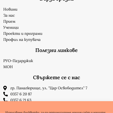
Новини
За нас
Прием
Ученици
Проекти и програми
Профил на купувача
Полезни линкове
РУО-Пазарджик
МОН
Свържете се с нас
гр. Панагюрище, ул. "Цар Освободител" 7
0357 6 20 87
0357 6 21 63
su_n_bonchev@nbnet.org
info-1302623@edu.mon.bg
Използваме бисквитки, за да оптимизираме нашия сайт и нашите