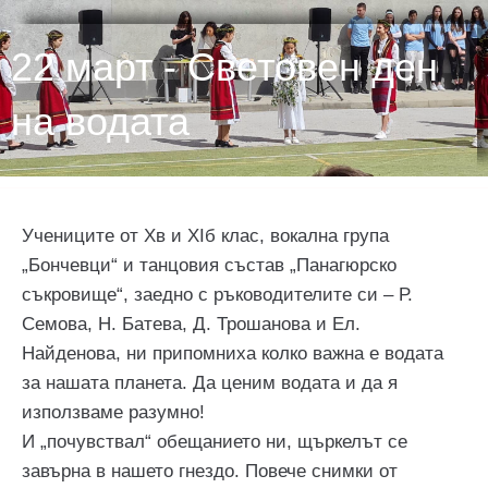
22 март - Световен ден
на водата
Учениците от Хв и ХІб клас, вокална група
„Бончевци“ и танцовия състав „Панагюрско
съкровище“, заедно с ръководителите си – Р.
Семова, Н. Батева, Д. Трошанова и Ел.
Найденова, ни припомниха колко важна е водата
за нашата планета. Да ценим водата и да я
използваме разумно!
И „почувствал“ обещанието ни, щъркелът се
завърна в нашето гнездо. Повече снимки от