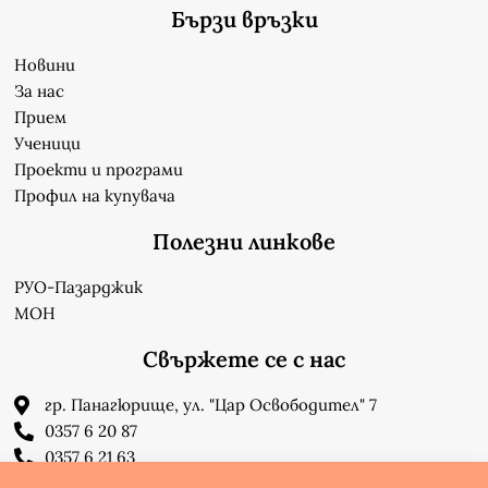
Бързи връзки
Новини
За нас
Прием
Ученици
Проекти и програми
Профил на купувача
Полезни линкове
РУО-Пазарджик
МОН
Свържете се с нас
гр. Панагюрище, ул. "Цар Освободител" 7
0357 6 20 87
0357 6 21 63
su_n_bonchev@nbnet.org