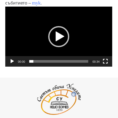
тук
събитието –
.
Видео
00:00
00:34