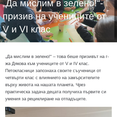
„Да мислим в зелено!“-
призив на учениците от
V и VI клас
„Да мислим в зелено!“ – това беше призивът на г-
жа Дякова към учениците от V и ІV клас.
Петокласници запознаха своите съученици от
четвърти клас с влиянието на замърсителите
върху живота на нашата планета. Чрез
практическа задача децата получиха първите си
умения за рециклиране на отпадъците.