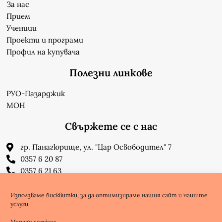
За нас
Прием
Ученици
Проекти и програми
Профил на купувача
Полезни линкове
РУО-Пазарджик
МОН
Свържете се с нас
гр. Панагюрище, ул. "Цар Освободител" 7
0357 6 20 87
0357 6 21 63
su_n_bonchev@nbnet.org
info-1302623@edu.mon.bg
Използваме бисквитки, за да оптимизираме нашия сайт и нашите
услуги.
Facebook
Youtube
Manage services