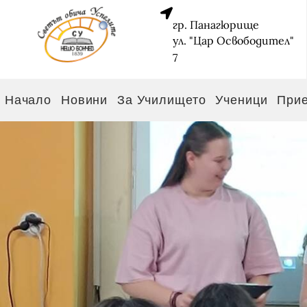
гр. Панагюрище
ул. "Цар Освободител"
7
Начало
Новини
За Училището
Ученици
При