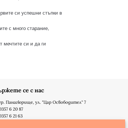
ървите си успешни стъпки в
те с много старание,
 мечтите си и да ги
ържете се с нас
гр. Панагюрище, ул. "Цар Освободител" 7
0357 6 20 87
0357 6 21 63
su_n_bonchev@nbnet.org