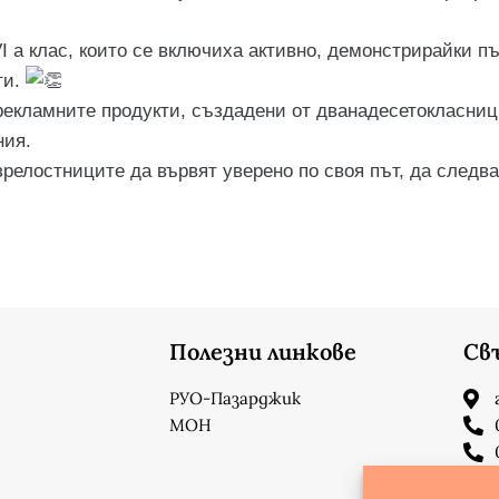
I а клас, които се включиха активно, демонстрирайки п
ти.
екламните продукти, създадени от дванадесетокласници
ния.
елостниците да вървят уверено по своя път, да следват
Полезни линкове
Св
РУО-Пазарджик
МОН