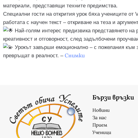
материали, представящи техните предимства.
Специални гости на открития урок бяха учениците от V
работата с научен текст – откриване на теза и аргумен
Най-голям интерес предизвика представянето на р
креативност и отговорност, след задълбочени проучва
Урокът завърши емоционално – с пожелания към зр
Снимки
превръщат в реалност. –
Бързи връзки
Новини
За нас
Прием
Ученици