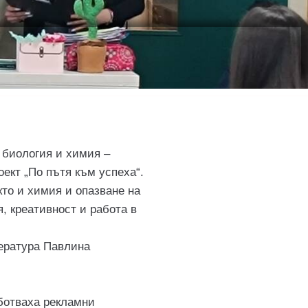
 биология и химия –
ект „По пътя към успеха“.
то и химия и опазване на
, креативност и работа в
тература Павлина
ботваха рекламни