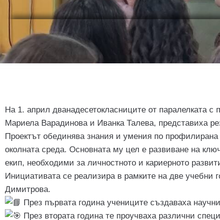
На 1. април дванадесетокласниците от паралелката с 
Мариела Варадинова и Иванка Талева, представиха рез
Проектът обединява знания и умения по профилирана п
околната среда. Основната му цел е развиване на ключ
екип, необходими за личностното и кариерното развити
Инициативата се реализира в рамките на две учебни г
Димитрова.
През първата година учениците създаваха научни
През втората година те проучваха различни спец