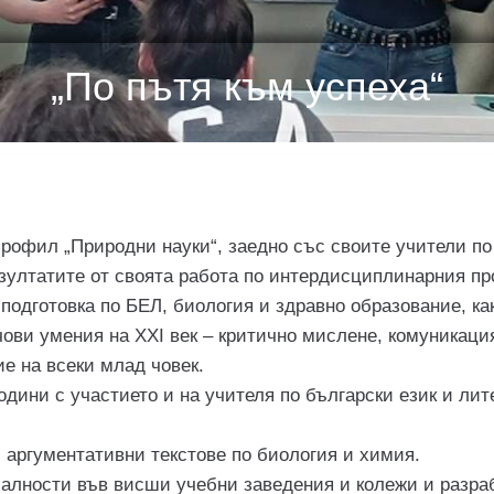
„По пътя към успеха“
профил „Природни науки“, заедно със своите учители по
ултатите от своята работа по интердисциплинарния про
одготовка по БЕЛ, биология и здравно образование, как
ови умения на XXI век – критично мислене, комуникация
е на всеки млад човек.
одини с участието и на учителя по български език и ли
 аргументативни текстове по биология и химия.
иалности във висши учебни заведения и колежи и разра