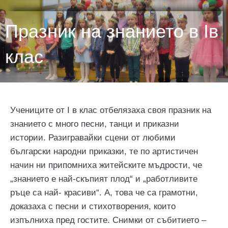
Празник на знанието в Ів
клас
Учениците от I в клас отбелязаха своя празник на
знанието с много песни, танци и приказни
истории. Разигравайки сцени от любими
български народни приказки, те по артистичен
начин ни припомниха житейските мъдрости, че
„знанието е най-скъпият плод“ и „работливите
ръце са най- красиви“. А, това че са грамотни,
доказаха с песни и стихотворения, които
изпълниха пред гостите. Снимки от събитието –