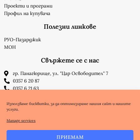
Проекти и програми
Профил на купувача
Полезни линкове
РУО-Пазарджик
МОН
Свържете се с нас
гр. Панагюрище, ул. "Цар Освободител" 7
0357 6 20 87
0357 6 21 63
su_n_bonchev@nbnet.org
info-1302623@edu.mon.bg
Използваме бисквитки, за да оптимизираме нашия сайт и нашите
услуги.
Facebook
Youtube
Manage services
ПРИЕМАМ