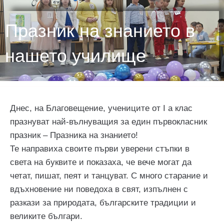
Празник на знанието в
нашето училище
Днес, на Благовещение, учениците от I а клас
празнуват най-вълнуващия за един първокласник
празник – Празника на знанието!
Те направиха своите първи уверени стъпки в
света на буквите и показаха, че вече могат да
четат, пишат, пеят и танцуват. С много старание и
вдъхновение ни поведоха в свят, изпълнен с
разкази за природата, българските традиции и
великите българи.