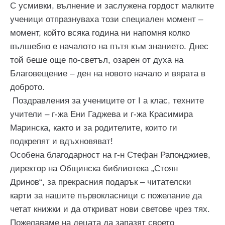
С усмивки, вълнение и заслужена гордост малките
ученици отпразнуваха този специален момент –
момент, който всяка година ни напомня колко
вълшебно е началото на пътя към знанието. Днес
той беше още по-светъл, озарен от духа на
Благовещение – ден на новото начало и вярата в
доброто.
Поздравления за учениците от I а клас, техните
учители – г-жа Ени Гаджева и г-жа Красимира
Маринска, както и за родителите, които ги
подкрепят и вдъхновяват!
Особена благодарност на г-н Стефан Рапонджиев,
директор на Общинска библиотека „Стоян
Дринов“, за прекрасния подарък – читателски
карти за нашите първокласници с пожелание да
четат книжки и да откриват нови светове чрез тях.
Пожелаваме на децата да запазят своето