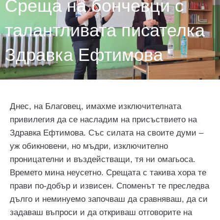
Среща на бончевци с
талантливата писателка
Здравка Ефтимова
Днес, на Благовец, имахме изключителната
привилегия да се насладим на присъствието на
Здравка Ефтимова. Със силата на своите думи –
уж обикновени, но мъдри, изключително
проницателни и въздействащи, тя ни омагьоса.
Времето мина неусетно. Срещата с такива хора те
прави по-добър и извисен. Споменът те преследва
дълго и неминуемо започваш да сравняваш, да си
задаваш въпроси и да откриваш отговорите на