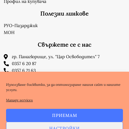
Профил на купувача
Полезни линкове
РУО-Пазарджик
МОН
Свържете се с нас
гр. Панагюрище, ул. "Цар Освободител" 7
0357 6 20 87
0357 6 21 63
su_n_bonchev@nbnet.org
info-1302623@edu.mon.bg
Използваме бисквитки, за да оптимизираме нашия сайт и нашите
услуги.
Facebook
Youtube
Manage services
ПРИЕМАМ
Copyright @ nbnet.org
НАСТРОЙКИ