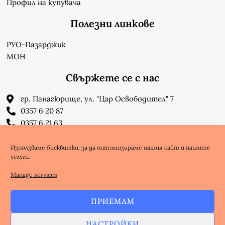
Профил на купувача
Полезни линкове
РУО-Пазарджик
МОН
Свържете се с нас
гр. Панагюрище, ул. "Цар Освободител" 7
0357 6 20 87
0357 6 21 63
su_n_bonchev@nbnet.org
info-1302623@edu.mon.bg
Използваме бисквитки, за да оптимизираме нашия сайт и нашите
услуги.
Facebook
Youtube
Manage services
ПРИЕМАМ
Copyright @ nbnet.org
НАСТРОЙКИ