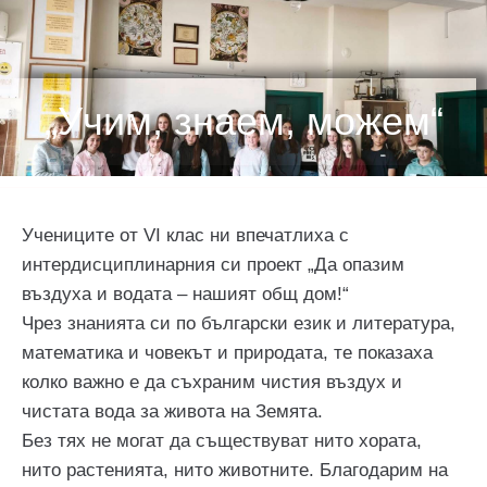
„Учим, знаем, можем“
Учениците от VI клас ни впечатлиха с
интердисциплинарния си проект „Да опазим
въздуха и водата – нашият общ дом!“
Чрез знанията си по български език и литература,
математика и човекът и природата, те показаха
колко важно е да съхраним чистия въздух и
чистата вода за живота на Земята.
Без тях не могат да съществуват нито хората,
нито растенията, нито животните. Благодарим на