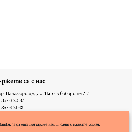
ържете се с нас
гр. Панагюрище, ул. "Цар Освободител" 7
0357 6 20 87
0357 6 21 63
su_n_bonchev@nbnet.org
info-1302623@edu.mon.bg
витки, за да оптимизираме нашия сайт и нашите услуги.
Facebook