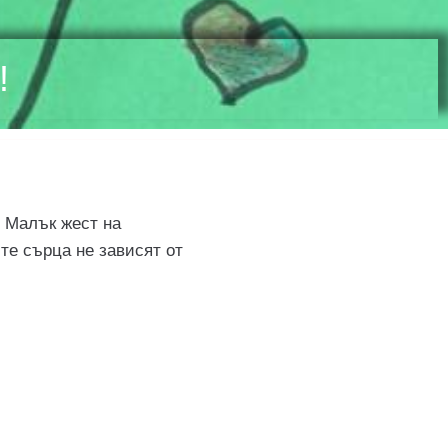
!
. Малък жест на
ите сърца не зависят от