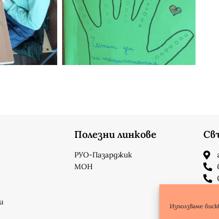
Полезни линкове
Св
РУО-Пазарджик
МОН
и
Използваме биск