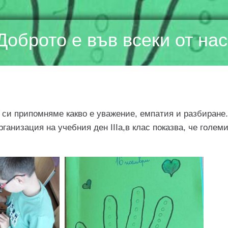
Доброто е във всеки от нас
а си припомняме какво е уважение, емпатия и разбиране
ганизация на учебния ден IIIа,в клас показва, че голем