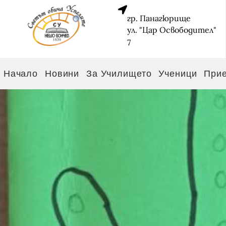
гр. Панагюрище
ул. "Цар Освободител"
7
Начало
Новини
За Училището
Ученици
При