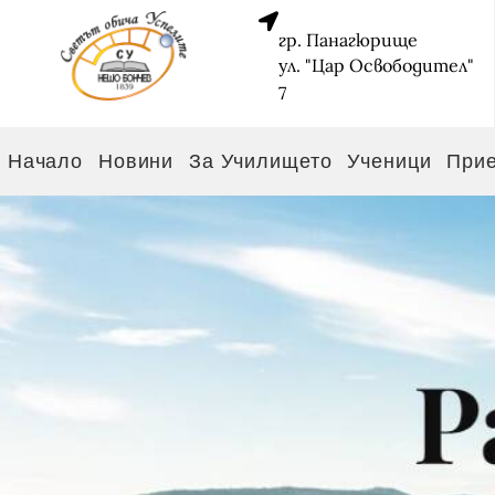
гр. Панагюрище
ул. "Цар Освободител"
7
Начало
Новини
За Училището
Ученици
При