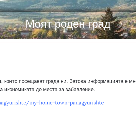
Моят роден град
, които посещават града ни. Затова информацията е мн
на икономиката до места за забавление.
nagyurishte/my-home-town-panagyurishte