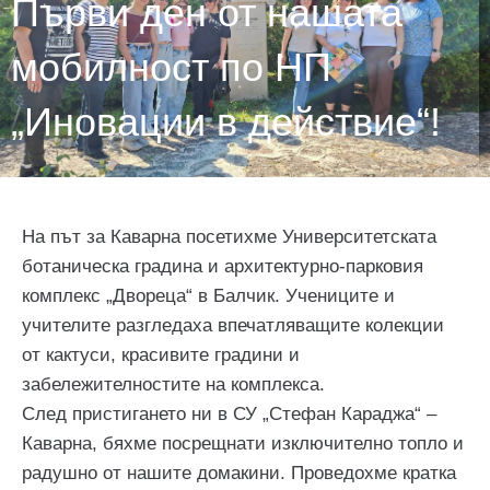
Първи ден от нашата
мобилност по НП
„Иновации в действие“!
На път за Каварна посетихме Университетската
ботаническа градина и архитектурно-парковия
комплекс „Двореца“ в Балчик. Учениците и
учителите разгледаха впечатляващите колекции
от кактуси, красивите градини и
забележителностите на комплекса.
След пристигането ни в СУ „Стефан Караджа“ –
Каварна, бяхме посрещнати изключително топло и
радушно от нашите домакини. Проведохме кратка