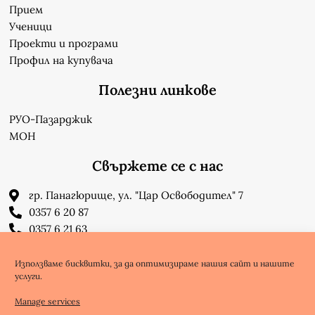
Прием
Ученици
Проекти и програми
Профил на купувача
Полезни линкове
РУО-Пазарджик
МОН
Свържете се с нас
гр. Панагюрище, ул. "Цар Освободител" 7
0357 6 20 87
0357 6 21 63
su_n_bonchev@nbnet.org
info-1302623@edu.mon.bg
Използваме бисквитки, за да оптимизираме нашия сайт и нашите
услуги.
Facebook
Youtube
Manage services