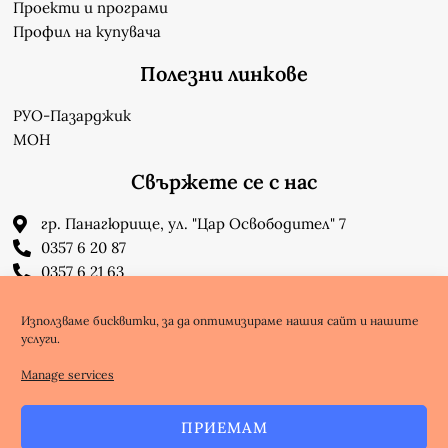
Проекти и програми
Профил на купувача
Полезни линкове
РУО-Пазарджик
МОН
Свържете се с нас
гр. Панагюрище, ул. "Цар Освободител" 7
0357 6 20 87
0357 6 21 63
su_n_bonchev@nbnet.org
info-1302623@edu.mon.bg
Използваме бисквитки, за да оптимизираме нашия сайт и нашите
услуги.
Facebook
Youtube
Manage services
ПРИЕМАМ