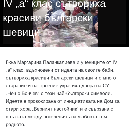
IV „а“ клас сътвориха
красиви български
шевици
Г-жа Маргарина Паланкалиева и учениците от IV
„а“ клас, вдъхновени от идеята на своите баби,
сътвориха красиви български шевици и с много
старание и настроение украсиха двора на СУ
„Нешо Бончев“ с тези най-български символи.
Идеята е провокирана от инициативата на Дом за
стари хора „Верният настойник“ и е свързана с
връзката между поколенията и любовта към
родното.