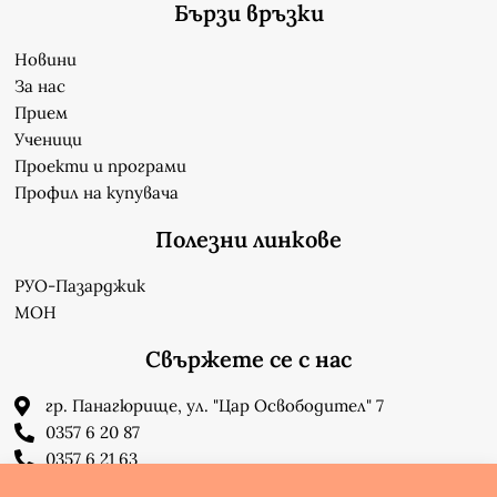
Бързи връзки
Новини
За нас
Прием
Ученици
Проекти и програми
Профил на купувача
Полезни линкове
РУО-Пазарджик
МОН
Свържете се с нас
гр. Панагюрище, ул. "Цар Освободител" 7
0357 6 20 87
0357 6 21 63
su_n_bonchev@nbnet.org