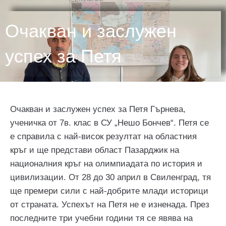
Очакван и заслужен
успех за Петя
Очакван и заслужен успех за Петя Гърнева,
ученичка от 7в. клас в СУ „Нешо Бончев“. Петя се
е справила с най-висок резултат на областния
кръг и ще представи област Пазарджик на
националния кръг на олимпиадата по история и
цивилизации. От 28 до 30 април в Свиленград, тя
ще премери сили с най-добрите млади историци
от страната. Успехът на Петя не е изненада. През
последните три учебни години тя се явява на