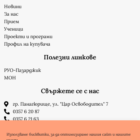
Новини
За нас
Прием
Ученици
Проекти и програми
Профил на купувача
Полезни линкове
РУО-Пазарджик
МОН
Свържете се с нас
гр. Панагюрище, ул. "Цар Освободител" 7
0357 6 20 87
0357 6 21 63
su_n_bonchev@nbnet.org
info-1302623@edu.mon.bg
Използваме бисквитки, за да оптимизираме нашия сайт и нашите
услуги.