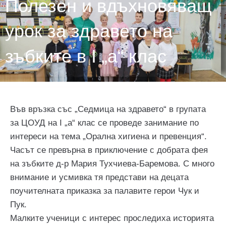
Полезен и вдъхновяващ
урок за здравето на
зъбките в I „а“ клас
Във връзка със „Седмица на здравето“ в групата
за ЦОУД на I „а“ клас се проведе занимание по
интереси на тема „Орална хигиена и превенция“.
Часът се превърна в приключение с добрата фея
на зъбките д-р Мария Тухчиева-Баремова. С много
внимание и усмивка тя представи на децата
поучителната приказка за палавите герои Чук и
Пук.
Малките ученици с интерес проследиха историята