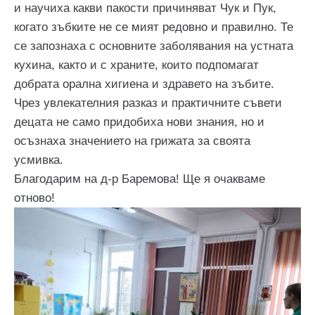
и научиха какви пакости причиняват Чук и Пук,
когато зъбките не се мият редовно и правилно. Те
се запознаха с основните заболявания на устната
кухина, както и с храните, които подпомагат
добрата орална хигиена и здравето на зъбите.
Чрез увлекателния разказ и практичните съвети
децата не само придобиха нови знания, но и
осъзнаха значението на грижата за своята
усмивка.
Благодарим на д-р Баремова! Ще я очакваме
отново!