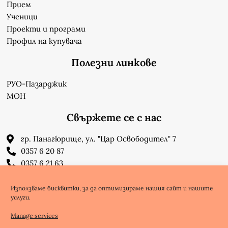
Прием
Ученици
Проекти и програми
Профил на купувача
Полезни линкове
РУО-Пазарджик
МОН
Свържете се с нас
гр. Панагюрище, ул. "Цар Освободител" 7
0357 6 20 87
0357 6 21 63
su_n_bonchev@nbnet.org
info-1302623@edu.mon.bg
Използваме бисквитки, за да оптимизираме нашия сайт и нашите
услуги.
Facebook
Youtube
Manage services