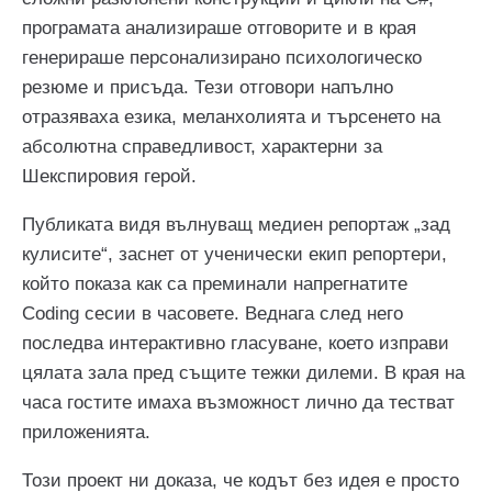
програмата анализираше отговорите и в края
генерираше персонализирано психологическо
резюме и присъда. Тези отговори напълно
отразяваха езика, меланхолията и търсенето на
абсолютна справедливост, характерни за
Шекспировия герой.
Публиката видя вълнуващ медиен репортаж „зад
кулисите“, заснет от ученически екип репортери,
който показа как са преминали напрегнатите
Coding сесии в часовете. Веднага след него
последва интерактивно гласуване, което изправи
цялата зала пред същите тежки дилеми. В края на
часа гостите имаха възможност лично да тестват
приложенията.
Този проект ни доказа, че кодът без идея е просто