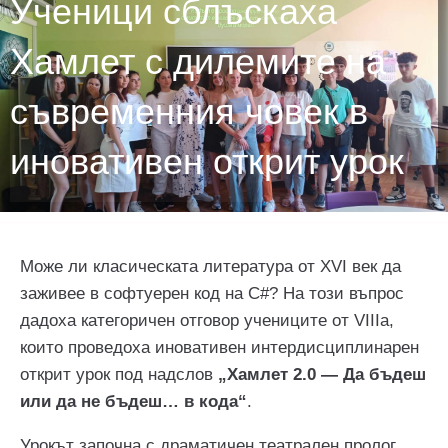
Ученици сблъскаха
Хамлет с дилемите на
съвременния човек в
иновативен открит урок
Може ли класическата литература от XVI век да
заживее в софтуерен код на C#? На този въпрос
дадоха категоричен отговор учениците от VIIIa,
които проведоха иновативен интердисциплинарен
открит урок под надслов
„Хамлет 2.0 — Да бъдеш
или да не бъдеш… в кода“
.
Урокът започна с драматичен театрален пролог,