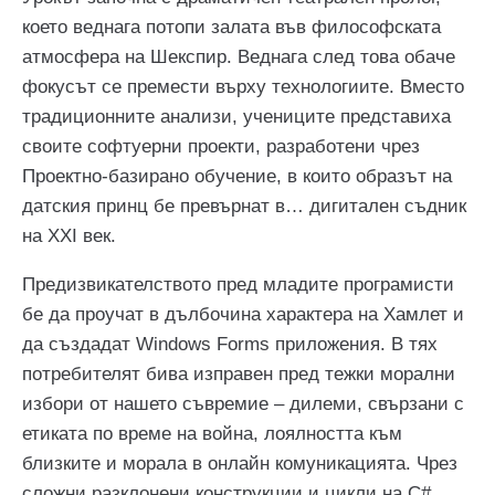
което веднага потопи залата във философската
атмосфера на Шекспир. Веднага след това обаче
фокусът се премести върху технологиите. Вместо
традиционните анализи, учениците представиха
своите софтуерни проекти, разработени чрез
Проектно-базирано обучение, в които образът на
датския принц бе превърнат в… дигитален съдник
на XXI век.
Предизвикателството пред младите програмисти
бе да проучат в дълбочина характера на Хамлет и
да създадат Windows Forms приложения. В тях
потребителят бива изправен пред тежки морални
избори от нашето съвремие – дилеми, свързани с
етиката по време на война, лоялността към
близките и морала в онлайн комуникацията. Чрез
сложни разклонени конструкции и цикли на C#,