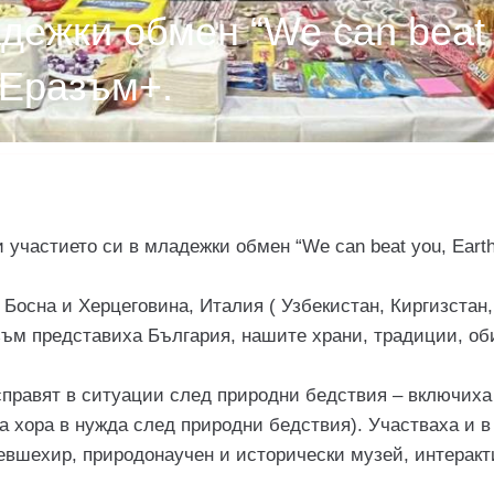
дежки обмен “We can beat y
 Еразъм+.
участието си в младежки обмен “We can beat you, Earthq
 Босна и Херцеговина, Италия ( Узбекистан, Киргизстан,
зъм представиха България, нашите храни, традиции, об
е справят в ситуации след природни бедствия – включих
на хора в нужда след природни бедствия). Участваха и в
евшехир, природонаучен и исторически музей, интеракт