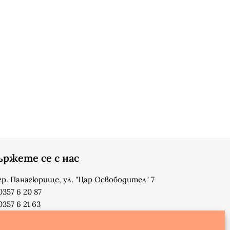
ържете се с нас
гр. Панагюрище, ул. "Цар Освободител" 7
0357 6 20 87
0357 6 21 63
su_n_bonchev@nbnet.org
info-1302623@edu.mon.bg