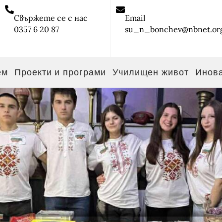
Свържете се с нас
Email
0357 6 20 87
su_n_bonchev@nbnet.or
ем
Проекти и програми
Училищен живот
Инов