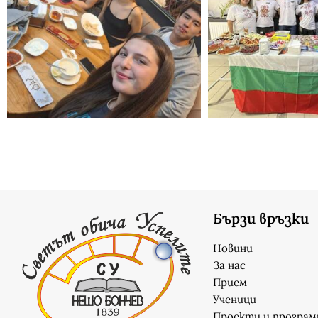
Бързи връзки
Новини
За нас
Прием
Ученици
Проекти и програм