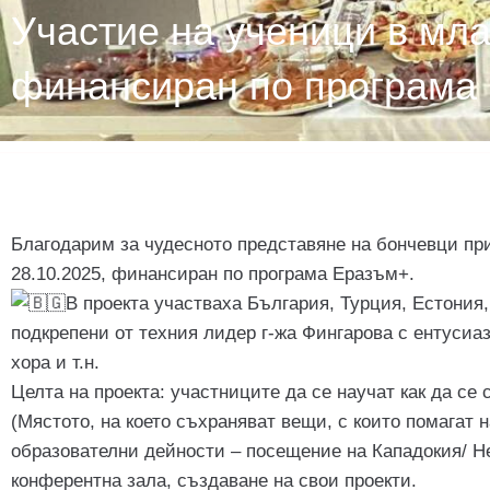
Участие на ученици в мла
финансиран по програма
Благодарим за чудесното представяне на бончевци при 
28.10.2025, финансиран по програма Еразъм+.
В проекта участваха България, Турция, Естония,
подкрепени от техния лидер г-жа Фингарова с ентусиа
хора и т.н.
Целта на проекта: участниците да се научат как да с
(Мястото, на което съхраняват вещи, с които помагат 
образователни дейности – посещение на Кападокия/ Н
конферентна зала, създаване на свои проекти.