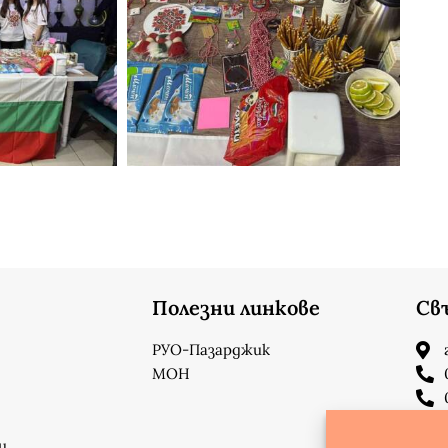
Полезни линкове
Св
РУО-Пазарджик
МОН
и