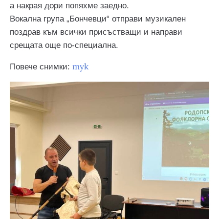
а накрая дори попяхме заедно.
Вокална група „Бончевци“ отправи музикален
поздрав към всички присъстващи и направи
срещата още по-специална.
тук
Повече снимки: