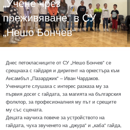
„Учене чрез
преживяване“ в СУ
„Нешо Бончев“
Днес петокласниците от СУ „Нешо Бончев“ се
срещнаха с гайдаря и диригент на оркестъра към
Ансамбъл „Пазарджик“ – Иван Чардаков.
Учениците слушаха с интерес разказа му за
първия досег с гайдата, за магията на българския
фолклор, за професионалния му път и срещите
му със сцената.
Децата научиха повече за устройството на
гайдата, чуха звученето на „джура“ и „каба“ гайда,