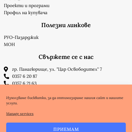
Проекти и програми
Профил на купувача
Полезни линкове
РУО-Пазарджик
МОН
Свържете се с нас
гр. Панагюрище, ул. "Цар Освободител" 7
0357 6 20 87
0357 6 21 63
su_n_bonchev@nbnet.org
info-1302623@edu.mon.bg
Използваме бисквитки, за да оптимизираме нашия сайт и нашите
услуги.
Facebook
Youtube
Manage services
ПРИЕМАМ