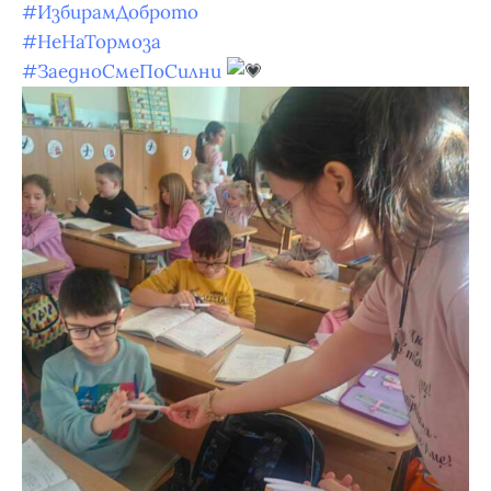
#ИзбирамДоброто
#НеНаТормоза
#ЗаедноСмеПоСилни