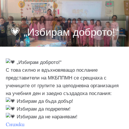
💗 „Избирам доброто!“
„Избирам доброто!“
С това силно и вдъхновяващо послание
представители на МКБППМН се срещнаха с
учениците от групите за целодневна организация
на учебния ден и заедно създадоха послания:
Избирам да бъда добър!
Избирам да подкрепям!
Избирам да не наранявам!
Снимки