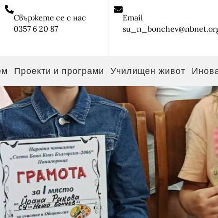
Свържете се с нас
Email
0357 6 20 87
su_n_bonchev@nbnet.or
ем
Проекти и програми
Училищен живот
Инов