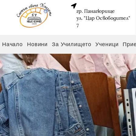
гр. Панагюрище
ул. "Цар Освободител"
7
Начало
Новини
За Училището
Ученици
При