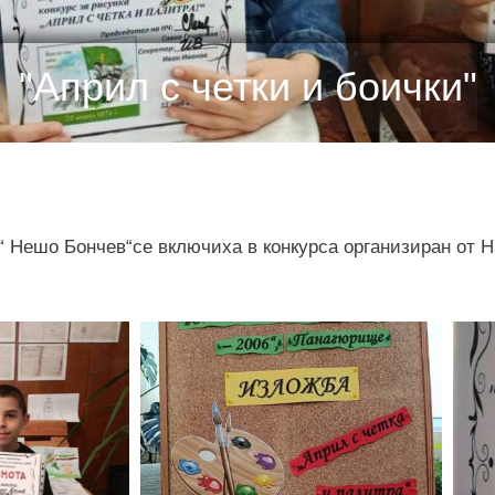
"Април с четки и боички"
 “ Нешо Бончев“се включиха в конкурса организиран от