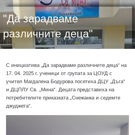
"Да зарадваме
различните деца"
С инициатива „Да зарадваме различните деца“ на
17. 04. 2025 г. ученици от групата за ЦОУД с
учител Магдалена Бодурова посетиха ДЦУ „Дъга“
и ДЦПЛУ Св. „Мина“. Децата представиха на
потребителите приказката „Снежанка и седемте
джуджета“.