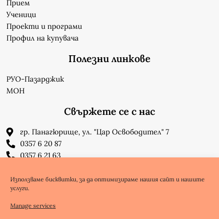
Прием
Ученици
Проекти и програми
Профил на купувача
Полезни линкове
РУО-Пазарджик
МОН
Свържете се с нас
гр. Панагюрище, ул. "Цар Освободител" 7
0357 6 20 87
0357 6 21 63
su_n_bonchev@nbnet.org
info-1302623@edu.mon.bg
Използваме бисквитки, за да оптимизираме нашия сайт и нашите
услуги.
Facebook
Youtube
Manage services