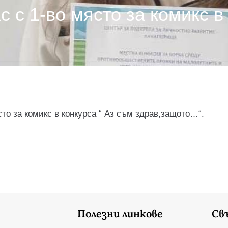
 с 1-во място за комикс в
то за комикс в конкурса “ Аз съм здрав,защото…“.
Полезни линкове
Св