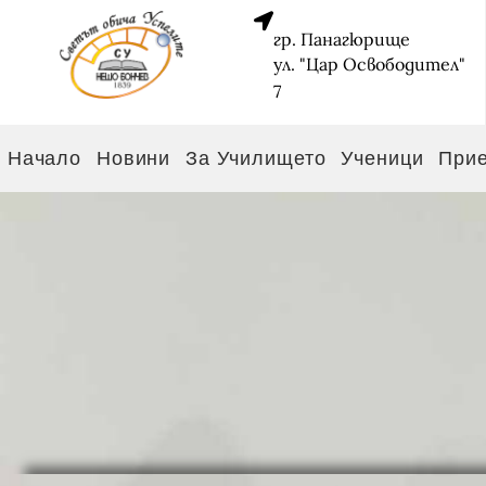
гр. Панагюрище
ул. "Цар Освободител"
7
Начало
Новини
За Училището
Ученици
При