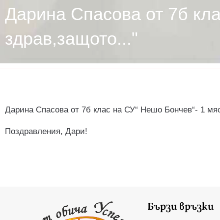
Дарина Спасова от 7б клас
здрав,защото..."
Дарина Спасова от 7б клас на СУ“ Нешо Бончев“- 1 мяс
Поздравления, Дари!
Бързи връзки