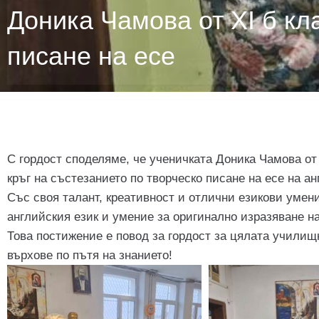
Доника Чамова от XI б кл
писане на есе
С гордост споделяме, че ученичката Доника Чамова от
кръг на състезанието по творческо писане на есе на анг
Със своя талант, креативност и отлични езикови умен
английския език и умение за оригинално изразяване н
Това постижение е повод за гордост за цялата учили
върхове по пътя на знанието!