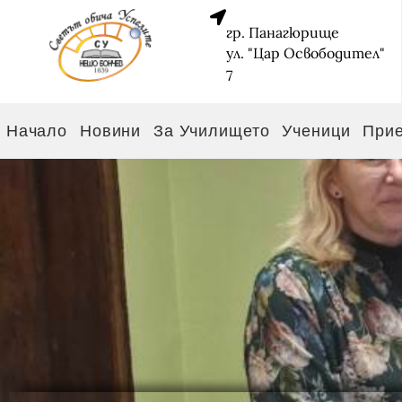
гр. Панагюрище
ул. "Цар Освободител"
7
Начало
Новини
За Училището
Ученици
При