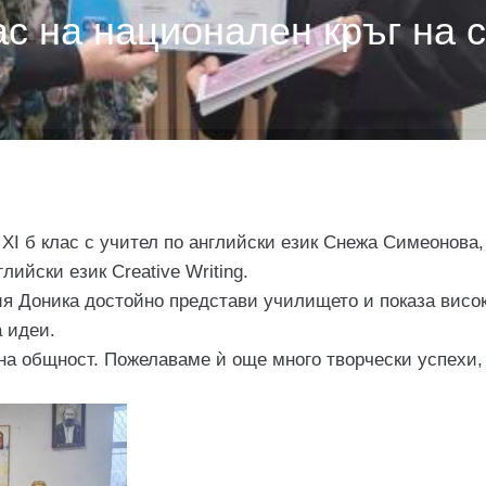
ас на национален кръг на 
 XI б клас с учител по английски език Снежа Симеонова,
лийски език Creative Writing.
ия Доника достойно представи училището и показа висок
а идеи.
щна общност. Пожелаваме ѝ още много творчески успехи,