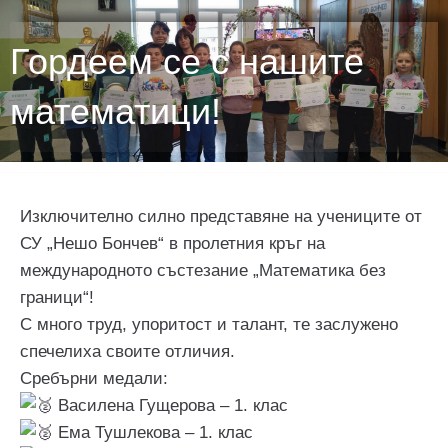
Гордеем се с нашите
математици!
Изключително силно представяне на учениците от
СУ „Нешо Бончев“ в пролетния кръг на
международното състезание „Математика без
граници“!
С много труд, упоритост и талант, те заслужено
спечелиха своите отличия.
Сребърни медали:
Василена Гущерова – 1. клас
Ема Тушлекова – 1. клас