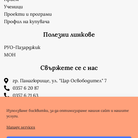
Ученици
Проекти и програми
Профил на купувача
Полезни линкове
РУО-Пазарджик
МОН
Свържете се с нас
гр. Панагюрище, ул. "Цар Освободител" 7
0357 6 20 87
0357 6 21 63
su_n_bonchev@nbnet.org
info-1302623@edu.mon.bg
Използваме бисквитки, за да оптимизираме нашия сайт и нашите
услуги.
Facebook
Youtube
Manage services