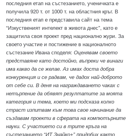
последния етап на състезанието, ученичката е
получила 920 т. от 1000 т. на областния кръг. В
последния етап е представила сайт на тема
“Изкуственият интелект в живота днес”, като е
защитила своя проект пред национално жури. За
своето участие и постижение в националното
състезание Ивана споделя:
Оценявам своето
представяне като достойно, въпреки че винаги
има какво да се желае. Аз имах доста добра
конкуренция и се радвам, че дадох най-доброто
от себе си. В деня на награждаването чаках с
нетърпение да обявят резултатите за моята
категория и тема, което ми подсказа колко
страст изпитвам към това свое начинание да
създавам проекти в сферата на компютърните
науки. С участието си в трите кръга на
състезанието “ИТ Знайко+” придобих както