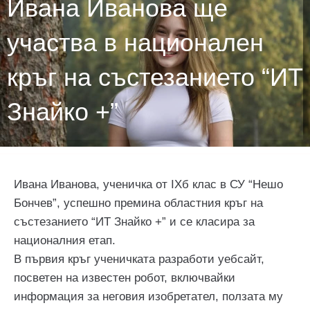
Ивана Иванова ще
участва в национален
кръг на състезанието “ИТ
Знайко +”
Ивана Иванова, ученичка от IXб клас в СУ “Нешо
Бончев”, успешно премина областния кръг на
състезанието “ИТ Знайко +” и се класира за
националния етап.
В първия кръг ученичката разработи уебсайт,
посветен на известен робот, включвайки
информация за неговия изобретател, ползата му