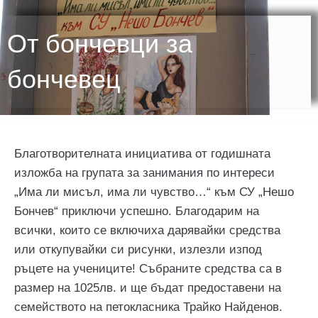
От бончевци за
бончевец
Благотворителната инициатива от годишната
изложба на групата за занимания по интереси
„Има ли мисъл, има ли чувство…“ към СУ „Нешо
Бончев“ приключи успешно. Благодарим на
всички, които се включиха дарявайки средства
или откупувайки си рисунки, излезли изпод
ръцете на учениците! Събраните средства са в
размер на 1025лв. и ще бъдат предоставени на
семейството на петокласника Трайко Найденов.