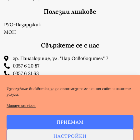
Полезни линкове
РУО-Пазарджик
МОН
Свържете се с нас
гр. Панагюрище, ул. "Цар Освободител" 7
0357 6 20 87
0357 6 21 63
su_n_bonchev@nbnet.org
info-1302623@edu.mon.bg
Използваме бисквитки, за да оптимизираме нашия сайт и нашите
услуги.
Facebook
Youtube
Manage services
ПРИЕМАМ
Copyright @ nbnet.org
НАСТРОЙКИ