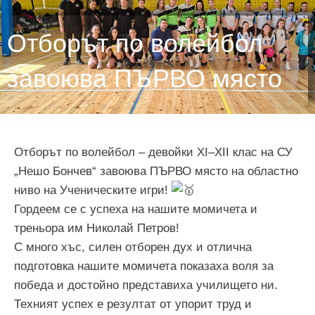
Отборът по волейбол
завоюва ПЪРВО място
Отборът по волейбол – девойки XI–XII клас на СУ
„Нешо Бончев“ завоюва ПЪРВО място на областно
ниво на Ученическите игри!
Гордеем се с успеха на нашите момичета и
треньора им Николай Петров!
С много хъс, силен отборен дух и отлична
подготовка нашите момичета показаха воля за
победа и достойно представиха училището ни.
Техният успех е резултат от упорит труд и