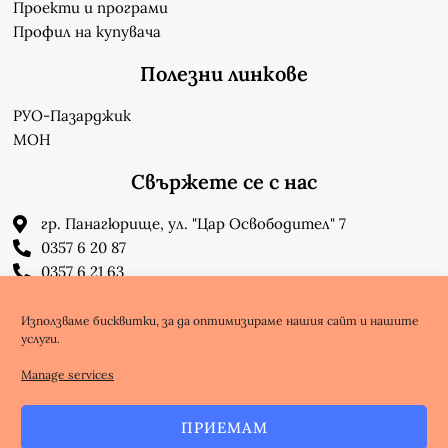
Проекти и програми
Профил на купувача
Полезни линкове
РУО-Пазарджик
МОН
Свържете се с нас
гр. Панагюрище, ул. "Цар Освободител" 7
0357 6 20 87
0357 6 21 63
su_n_bonchev@nbnet.org
info-1302623@edu.mon.bg
Използваме бисквитки, за да оптимизираме нашия сайт и нашите
услуги.
Facebook
Youtube
Manage services
ПРИЕМАМ