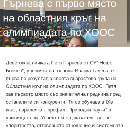
Гърнева с първо място
на областния кръг на
олимпиадата по ХООС
Деветокласничката Петя Гърнева от СУ“ Нешо
Бончев“, ученичка на госпожа Иванка Талева, е
първа по резултат в своята възрастова група на
Областния кръг на олимпиадата по ХООС. Петя
зае първото място със значителна преднина пред
останалите си конкуренти. Тя се обучава в IXв
клас, паралелка с профил „Природни науки“ в
училището ни. Успехът й е доказателство, че
упоритостта, отговорното отношение и системната