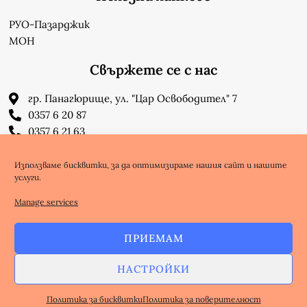
РУО-Пазарджик
МОН
Свържете се с нас
гр. Панагюрище, ул. "Цар Освободител" 7
0357 6 20 87
0357 6 21 63
su_n_bonchev@nbnet.org
info-1302623@edu.mon.bg
Използваме бисквитки, за да оптимизираме нашия сайт и нашите
услуги.
Facebook
Youtube
Manage services
ПРИЕМАМ
Copyright @ nbnet.org
НАСТРОЙКИ
Избработка на Уебсайт - WebsiteBuilderBG
Политика за поверителност
Политика за бисквитки
Политика за поверителност