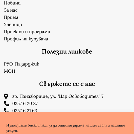
Новини
За нас
Прием
Ученици
Проекти и програми
Профил на купувача
Полезни линкове
РУО-Пазарджик
МОН
Свържете се с нас
гр. Панагюрище, ул. "Цар Освободител" 7
0357 6 20 87
0357 6 21 63
su_n_bonchev@nbnet.org
info-1302623@edu.mon.bg
Използваме бисквитки, за да оптимизираме нашия сайт и нашите
услуги.
Facebook