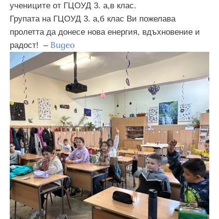
учениците от ГЦОУД 3. а,в клас.
Групата на ГЦОУД 3. а,б клас Ви пожелава
пролетта да донесе нова енергия, вдъхновение и
Видео
радост! –