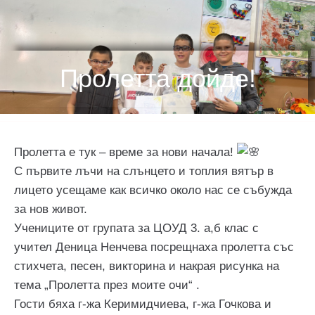
Пролетта дойде!
Пролетта е тук – време за нови начала!
С първите лъчи на слънцето и топлия вятър в
лицето усещаме как всичко около нас се събужда
за нов живот.
Учениците от групата за ЦОУД 3. а,б клас с
учител Деница Ненчева посрещнаха пролетта със
стихчета, песен, викторина и накрая рисунка на
тема „Пролетта през моите очи“ .
Гости бяха г-жа Керимидчиева, г-жа Гочкова и