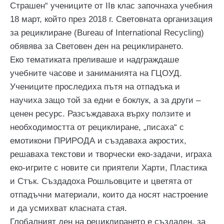
Страшен“ учениците от IIв клас започнаха учебния
18 март, който през 2018 г. Световната организация
за рециклиране (Bureau of International Recycling)
обявява за Световен ден на рециклирането.
Еко тематиката преливаше и надграждаше
учебните часове и заниманията на ГЦОУД.
Учениците проследиха пътя на отпадъка и
научиха защо той за едни е боклук, а за други –
ценен ресурс. Разсъждаваха върху ползите и
необходимостта от рециклиране, „писаха“ с
емотикони ПРИРОДА и създаваха акростих,
решаваха текстови и творчески еко-задачи, играха
еко-игрите с новите си приятели Харти, Пластика
и Стък. Създадоха Рошльовците и цветята от
отпадъчни материали, които да носят настроение
и да усмихват класната стая.
Глобалният ден на рециклирането е създаден, за