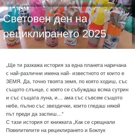
Световен ден на
рециклирането 2025
„Ще ти разкажа история за една планета наричана
с най-различни имена най- известното от които е
ЗЕМЯ. Да, точно твоята земя, по която ходиш, със
същото слънце, с което се събуждаш всяка сутрин
и със същата луна, и… ама със съвсем същото
небе, пълно със звездички, които гледаш някой
път преди да заспиш…“
С тази история от книжката „Как се срещнали
Повелителите на рециклирането и Боклук