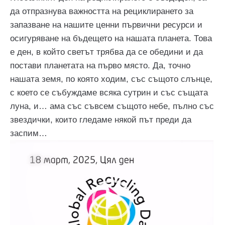
да отпразнува важността на рециклирането за
запазване на нашите ценни първични ресурси и
осигуряване на бъдещето на нашата планета. Това
е ден, в който светът трябва да се обедини и да
постави планетата на първо място. Да, точно
нашата земя, по която ходим, със същото слънце,
с което се събуждаме всяка сутрин и със същата
луна, и… ама със съвсем същото небе, пълно със
звездички, които гледаме някой път преди да
заспим…
Видео