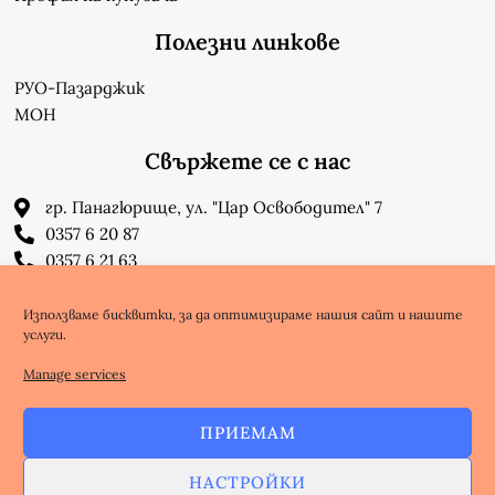
Полезни линкове
РУО-Пазарджик
МОН
Свържете се с нас
гр. Панагюрище, ул. "Цар Освободител" 7
0357 6 20 87
0357 6 21 63
su_n_bonchev@nbnet.org
info-1302623@edu.mon.bg
Използваме бисквитки, за да оптимизираме нашия сайт и нашите
услуги.
Facebook
Youtube
Manage services
ПРИЕМАМ
Copyright @ nbnet.org
НАСТРОЙКИ