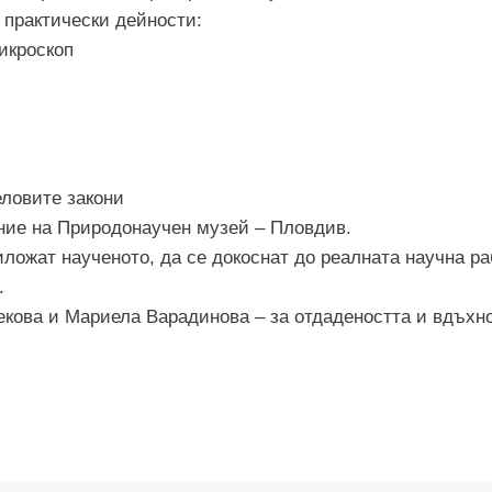
 практически дейности:
икроскоп
еловите закони
ие на Природонаучен музей – Пловдив.
ложат наученото, да се докоснат до реалната научна ра
.
кова и Мариела Варадинова – за отдадеността и вдъхно