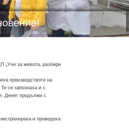
новение!
ДП „Учи за живота, разбери
диха производството на
Те се запознаха и с
и. Денят продължи с
 екстрахираха и проведоха