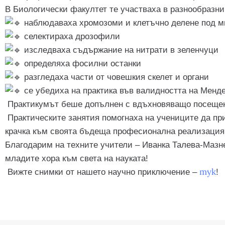
В Биологически факултет те участваха в разнообразни
наблюдаваха хромозоми и клетъчно делене под м
селектираха дрозофили
изследваха съдържание на нитрати в зеленчуци
определяха фосилни останки
разгледаха части от човешкия скелет и органи
се убедиха на практика във валидността на Менд
Практикумът беше допълнен с вдъхновяващо посещен
Практическите занятия помогнаха на учениците да при
крачка към своята бъдеща професионална реализация
Благодарим на техните учители – Иванка Талева-Мазне
младите хора към света на науката!
тук
Вижте снимки от нашето научно приключение –
!