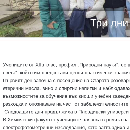
Три дни
Учениците от XIIв клас, профил „Природни науки“, се
света“, който им предостави ценни практически знани
Първият ден започна с посещение на Старата розовар
етерични масла, вино и спиртни напитки и наблюдавах
възможностите за обучение във висши учебни заведе
разходка и опознаване на част от забележителностите
Следващите дни продължиха в Пловдивски университ
В Химически факултет учениците влязоха в ролята на 
спектрофотометрични изследвания, като затвърдиха и