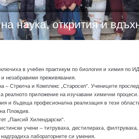
 на наука, открития и вдъх
 включиха в учебен практикум по биология и химия по И
я и незабравими преживявания.
на – Стрелча и Комплекс „Старосел“. Учениците просле
а реалното приложение на изучавани химични процеси. 
ния и бъдеща професионална реализация в тези област
 на Пловдив.
ет „Паисий Хилендарски“.
истински учени – титруваха, дестилираха, филтруваха,
 надградиха лабораторните си умения.