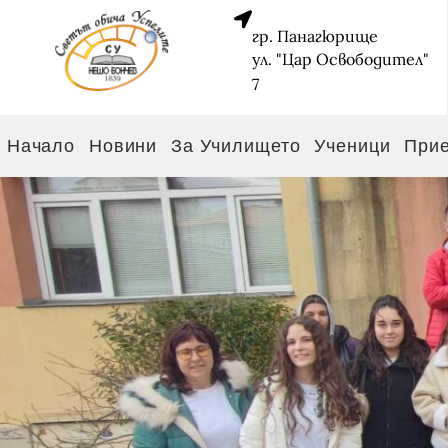
гр. Панагюрище
ул. "Цар Освободител"
7
Начало
Новини
За Училището
Ученици
При