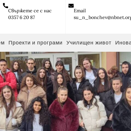
Свържете се с нас
Email
0357 6 20 87
su_n_bonchev@nbnet.or
ем
Проекти и програми
Училищен живот
Инов