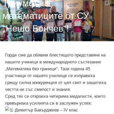
Триумф на
математиците от СУ
„Нешо Бончев“!
Горди сме да обявим блестящото представяне на
нашите ученици в международното състезание
„Математика без граници“. Тази година 45
участници от нашето училище се изправиха
срещу силна конкуренция от цял свят и защитиха
честта ни със смелост и знания.
Сред тях се откроиха четирима медалисти, които
превърнаха усилията си в заслужен успех:
Димитър Бакърджиев – IV клас