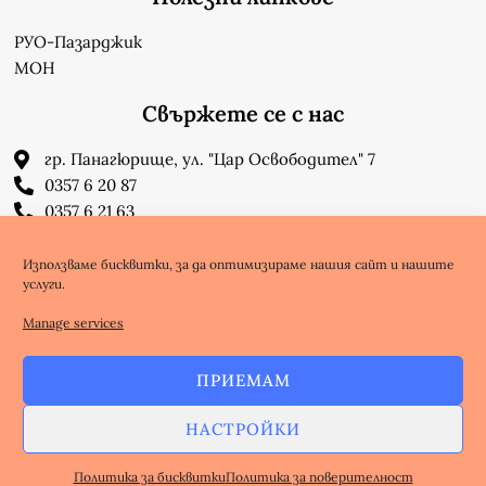
РУО-Пазарджик
МОН
Свържете се с нас
гр. Панагюрище, ул. "Цар Освободител" 7
0357 6 20 87
0357 6 21 63
su_n_bonchev@nbnet.org
info-1302623@edu.mon.bg
Използваме бисквитки, за да оптимизираме нашия сайт и нашите
услуги.
Facebook
Youtube
Manage services
ПРИЕМАМ
Copyright @ nbnet.org
НАСТРОЙКИ
Избработка на Уебсайт - WebsiteBuilderBG
Политика за поверителност
Политика за бисквитки
Политика за поверителност