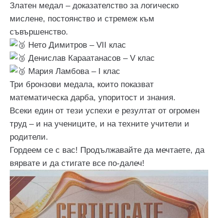
Златен медал – доказателство за логическо
мислене, постоянство и стремеж към
съвършенство.
Нето Димитров – VII клас
Денислав Караатанасов – V клас
Мария Ламбова – I клас
Три бронзови медала, които показват
математическа дарба, упоритост и знания.
Всеки един от тези успехи е резултат от огромен
труд – и на учениците, и на техните учители и
родители.
Гордеем се с вас! Продължавайте да мечтаете, да
вярвате и да стигате все по-далеч!