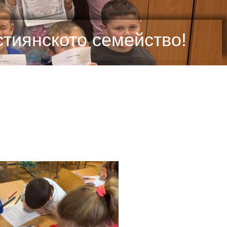
стиянското семейство!