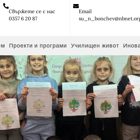
Свържете се с нас
Email
0357 6 20 87
su_n_bonchev@nbnet.or
ем
Проекти и програми
Училищен живот
Инов