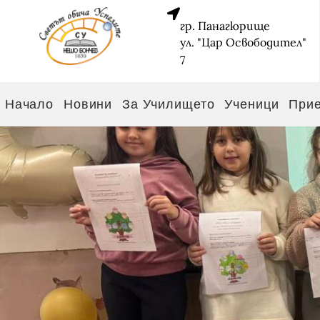
гр. Панагюрище
ул. "Цар Освободител"
7
Начало
Новини
За Училището
Ученици
При