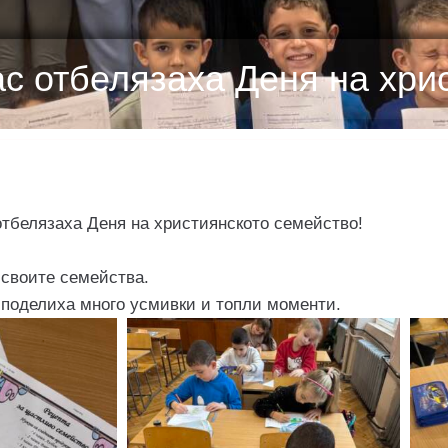
лас отбелязаха Деня на хри
 отбелязаха Деня на християнското семейство!
своите семейства.
поделиха много усмивки и топли моменти.