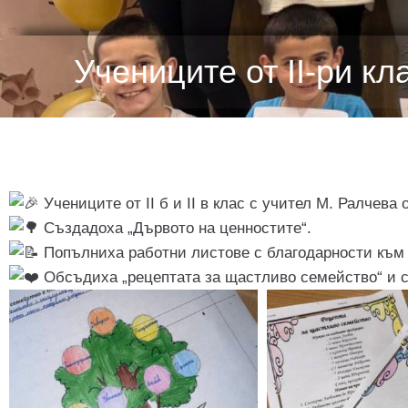
Учениците от II-ри к
Учениците от II б и II в клас с учител М. Ралчева
Създадоха „Дървото на ценностите“.
Попълниха работни листове с благодарности към 
Обсъдиха „рецептата за щастливо семейство“ и с