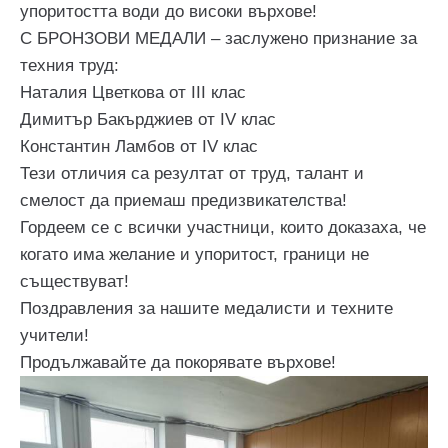
упоритостта води до високи върхове!
С БРОНЗОВИ МЕДАЛИ – заслужено признание за
техния труд:
Наталия Цветкова от III клас
Димитър Бакърджиев от IV клас
Константин Ламбов от IV клас
Тези отличия са резултат от труд, талант и
смелост да приемаш предизвикателства!
Гордеем се с всички участници, които доказаха, че
когато има желание и упоритост, граници не
съществуват!
Поздравления за нашите медалисти и техните
учители!
Продължавайте да покорявате върхове!