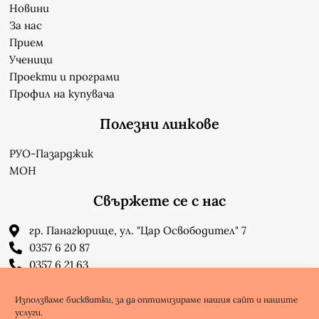
Новини
За нас
Прием
Ученици
Проекти и програми
Профил на купувача
Полезни линкове
РУО-Пазарджик
МОН
Свържете се с нас
гр. Панагюрище, ул. "Цар Освободител" 7
0357 6 20 87
0357 6 21 63
su_n_bonchev@nbnet.org
info-1302623@edu.mon.bg
Използваме бисквитки, за да оптимизираме нашия сайт и нашите
услуги.
Facebook