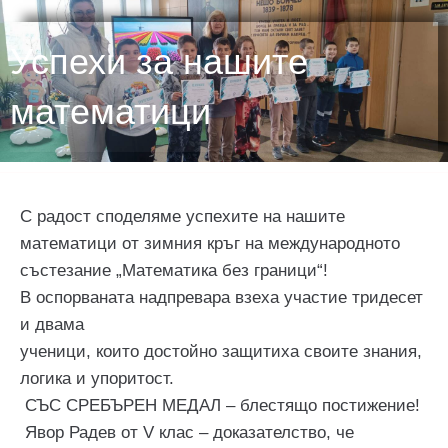
Успехи за нашите
математици
С радост споделяме успехите на нашите
математици от зимния кръг на международното
състезание „Математика без граници“!
В оспорваната надпревара взеха участие тридесет
и двама
ученици, които достойно защитиха своите знания,
логика и упоритост.
СЪС СРЕБЪРЕН МЕДАЛ – блестящо постижение!
Явор Радев от V клас – доказателство, че