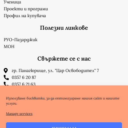
Ученици
Проекти и програми
Профил на купувача
Полезни линкове
РУО-Пазарджик
МОН
Свържете се с нас
гр. Панагюрище, ул. "Цар Освободител" 7
0357 6 20 87
0357 6 21 63
su_n_bonchev@nbnet.org
info-1302623@edu.mon.bg
Използваме бисквитки, за да оптимизираме нашия сайт и нашите
услуги.
Facebook
Youtube
Manage services