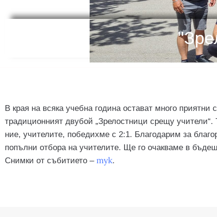
"Зре
В края на всяка учебна година остават много приятни
традиционният двубой „Зрелостници срещу учители“. 
ние, учителите, победихме с 2:1. Благодарим за благ
попълни отбора на учителите. Ще го очакваме в бъдещ
тук
Снимки от събитието –
.