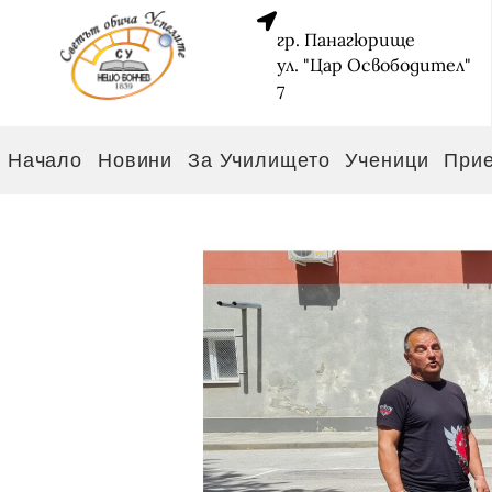
гр. Панагюрище
ул. "Цар Освободител"
7
Начало
Новини
За Училището
Ученици
При