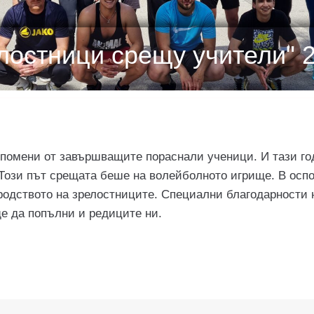
лостници срещу учители" 2
 спомени от завършващите пораснали ученици. И тази го
Този път срещата беше на волейболното игрище. В оспо
ородството на зрелостниците. Специални благодарности н
е да попълни и редиците ни.