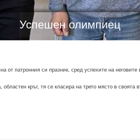
Успешен олимпиец
а от патронния си празник, сред успехите на неговите 
областен кръг, тя се класира на трето място в своята въ