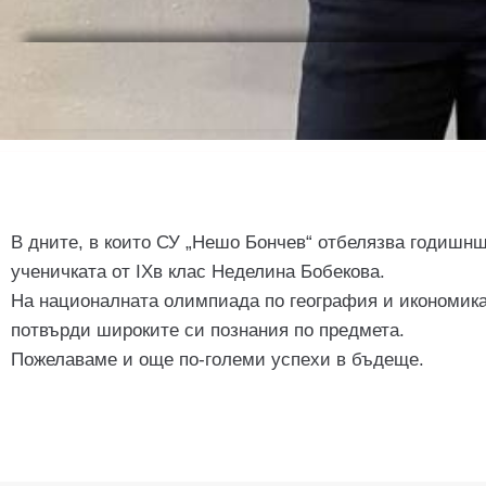
В дните, в които СУ „Нешо Бончев“ отбелязва годишншн
ученичката от IХв клас Неделина Бобекова.
На националната олимпиада по география и икономика, 
потвърди широките си познания по предмета.
Пожелаваме и още по-големи успехи в бъдеще.