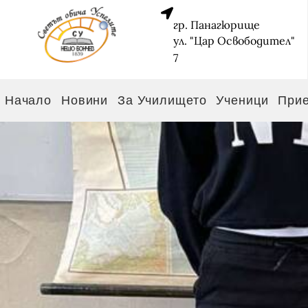
гр. Панагюрище
ул. "Цар Освободител"
7
Начало
Новини
За Училището
Ученици
При